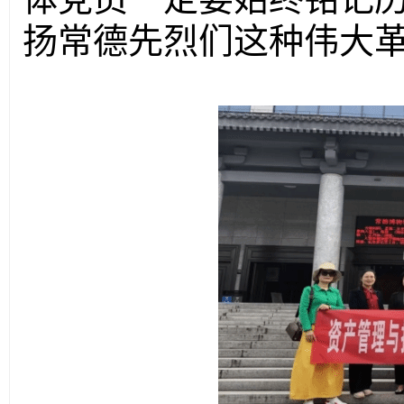
扬
常德先烈们这种伟大