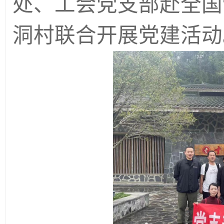
处
、
工会
党支部
赴全国
洞村联合
开展
党建活动